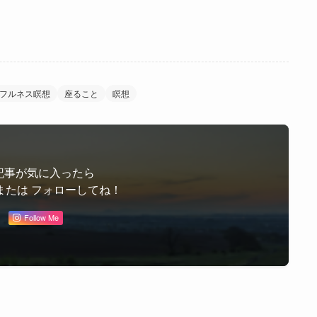
フルネス瞑想
座ること
瞑想
記事が気に入ったら
または フォローしてね！
Follow Me